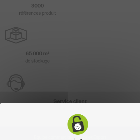
3000
références produit
65 000 m²
de stockage
Service client
à votre écoute
Équipe commerciale France et Export